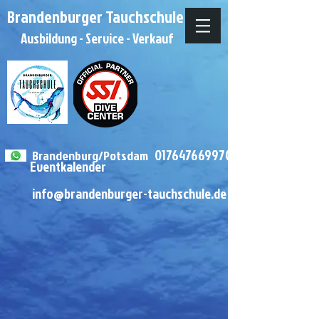
Brandenburger Tauchschule
Ausbildung - Service - Verkauf
0
1764
7669970
Brandenburg/Potsdam
Eventkalender
info@brandenburger-tauchschule.de