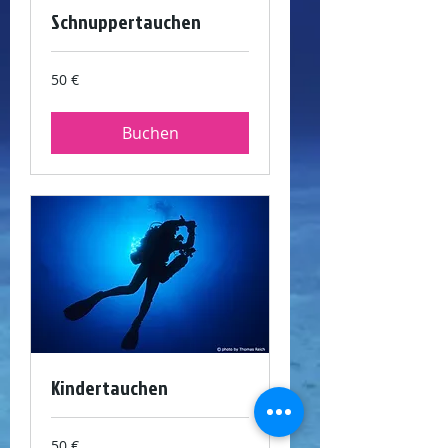
Schnuppertauchen
50
50 €
Euro
Buchen
Kindertauchen
50
50 €