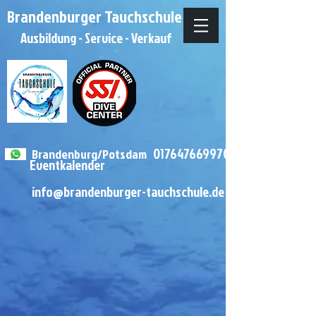
Brandenburger Tauchschule
Ausbildung - Service - Verkauf
0
1764
7669970
Brandenburg/Potsdam
Eventkalender
info@brandenburger-tauchschule.de