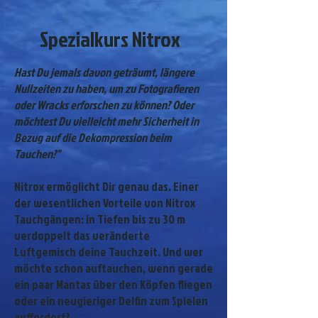
Spezialkurs Nitrox
Hast Du jemals davon geträumt, längere
Nullzeiten zu haben, um zu Fotografieren
oder Wracks erforschen zu können? Oder
möchtest Du vielleicht mehr Sicherheit in
Bezug auf die Dekompression beim
Tauchen?"
Nitrox ermöglicht Dir genau das. Einer
der wesentlichen Vorteile von Nitrox
Tauchgängen: in Tiefen bis zu 30 m
verdoppelt das veränderte
Luftgemisch deine Tauchzeit. Und wer
möchte schon auftauchen, wenn gerade
ein paar Mantas über den Köpfen fliegen
oder ein neugieriger Delfin zum Spielen
auffordert?