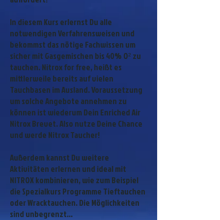
In diesem Kurs erlernst Du alle
notwendigen Verfahrensweisen und
bekommst das nötige Fachwissen um
sicher mit Gasgemischen bis 40% O² zu
tauchen. Nitrox for free, heißt es
mittlerweile bereits auf vielen
Tauchbasen im Ausland. Voraussetzung
um solche Angebote annehmen zu
können ist wiederum Dein Enriched Air
Nitrox Brevet. Also nutze Deine Chance
und werde Nitrox Taucher!
Außerdem kannst Du weitere
Aktivitäten erlernen und ideal mit
NITROX kombinieren, wie zum Beispiel
die Spezialkurs Programme Tieftauchen
oder Wracktauchen. Die Möglichkeiten
sind unbegrenzt...