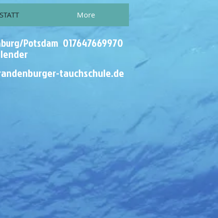
STATT
More
0
1764
7669970
nburg/Potsdam
lender
randenburger-tauchschule.de