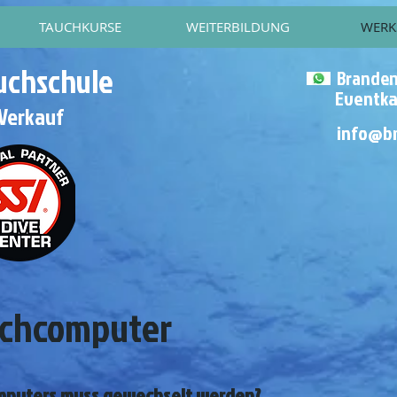
TAUCHKURSE
WEITERBILDUNG
WERK
uchschule
Brande
Eventka
 Verkauf
info@b
auchcomputer
omputers muss gewechselt werden?