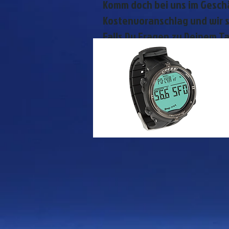
Komm doch bei uns im Geschä
Kostenvoranschlag und wir s
Falls Du Fragen zu Deinem T